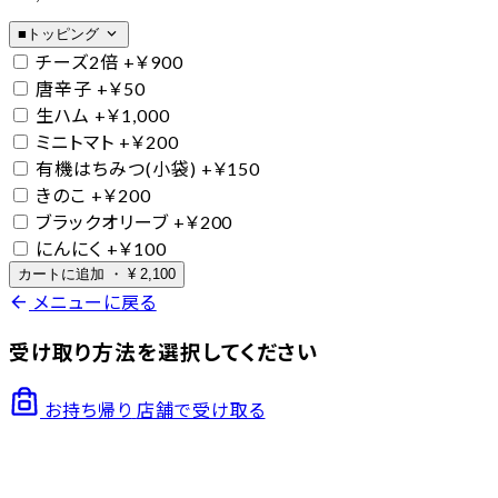
expand_more
■トッピング
チーズ2倍
+￥900
唐辛子
+￥50
生ハム
+￥1,000
ミニトマト
+￥200
有機はちみつ(小袋)
+￥150
きのこ
+￥200
ブラックオリーブ
+￥200
にんにく
+￥100
カートに追加
・
¥
2,100
arrow_back
メニューに戻る
受け取り方法を選択してください
お持ち帰り
店舗で受け取る